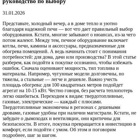
руководство по выбору
31.01.2026
Представьте, холодный вечер, а в доме тепло и уютно
благодаря надежной печи — вот что дает правильный выбор
оборудования. Кстати, многие забывают о нюансах, из-за чего
потом жалеют. Между тем, печное оборудование включает
котлы, печи, камины и аксессуары, предназначенные для
обогрева помещений. А ведь начинать стоит с понимания
потребностей: для дома, дачи или производства? В этой статье
разберем, как подойти к покупке осознанно, чтобы избежать
ошибок. Сначала оценивают мощность, тип топлива и
материалы. Например, чугунные модели долговечны, но
тяжелы, а стальные — легче и дешевле. Важно учесть
площадь обогрева: для 100 квадратных метров подойдет
агрегат на 10-15 кВт. Честно говоря, без расчета теплопотерь
легко ошибиться. Переходим к видам: твердотопливные,
газовые, электрические — каждый с плюсами.
Твердотопливные экономичны в регионах с дешевыми
дровами, газовые удобны при наличии магистрали. Кстати, не
забудьте о дымоходах и вентиляции, они критичны для
безопасности. В итоге, покупка превращается в инвестицию в
комфорт, если подойти с умом. Об этом и поговорим
подробнее, шаг за шагом.